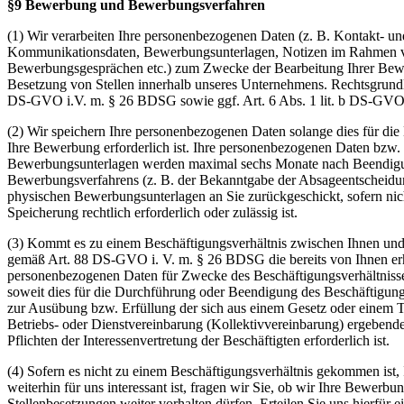
§9 Bewerbung und Bewerbungsverfahren
(1) Wir verarbeiten Ihre personenbezogenen Daten (z. B. Kontakt- un
Kommunikationsdaten, Bewerbungsunterlagen, Notizen im Rahmen 
Bewerbungsgesprächen etc.) zum Zwecke der Bearbeitung Ihrer Bew
Besetzung von Stellen innerhalb unseres Unternehmens. Rechtsgrundla
DS-GVO i.V. m. § 26 BDSG sowie ggf. Art. 6 Abs. 1 lit. b DS-GVO
(2) Wir speichern Ihre personenbezogenen Daten solange dies für die
Ihre Bewerbung erforderlich ist. Ihre personenbezogenen Daten bzw.
Bewerbungsunterlagen werden maximal sechs Monate nach Beendig
Bewerbungsverfahrens (z. B. der Bekanntgabe der Absageentscheidun
physischen Bewerbungsunterlagen an Sie zurückgeschickt, sofern nich
Speicherung rechtlich erforderlich oder zulässig ist.
(3) Kommt es zu einem Beschäftigungsverhältnis zwischen Ihnen und
gemäß Art. 88 DS-GVO i. V. m. § 26 BDSG die bereits von Ihnen er
personenbezogenen Daten für Zwecke des Beschäftigungsverhältnisse
soweit dies für die Durchführung oder Beendigung des Beschäftigung
zur Ausübung bzw. Erfüllung der sich aus einem Gesetz oder einem Ta
Betriebs- oder Dienstvereinbarung (Kollektivvereinbarung) ergebend
Pflichten der Interessenvertretung der Beschäftigten erforderlich ist.
(4) Sofern es nicht zu einem Beschäftigungsverhältnis gekommen ist
weiterhin für uns interessant ist, fragen wir Sie, ob wir Ihre Bewerbun
Stellenbesetzungen weiter vorhalten dürfen. Erteilen Sie uns hierfür e